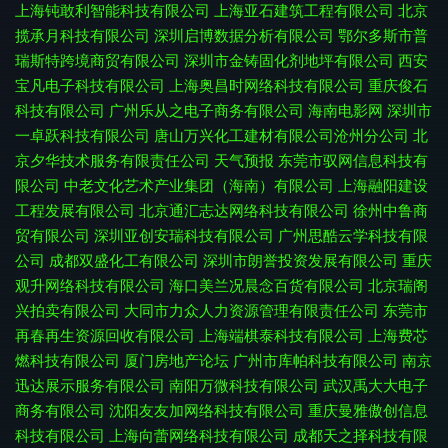
上海钝敢利智能科技有限公司
上海亚石建筑工程有限公司
北京
揽承月科技有限公司
深圳启博数据分析有限公司
鄂尔多斯市普
瑞斯特跨境商贸有限公司
深圳市金铸固化剂地坪有限公司
西安
宝凡电子科技有限公司
上海奥昌时网络科技有限公司
重庆俊石
科技有限公司
广州乐从之电子商务有限公司
海南电影网
深圳市
一卓跃科技有限公司
唐山万兴化工建材有限公司沧州分公司
北
京夕华技术服务有限责任公司
天气预报
东莞市驭网信息科技有
限公司
中老文化艺术产业集团（海南）有限公司
上海融阳建设
工程发展有限公司
北京通汇志达网络科技有限公司
徐州中鲁商
贸有限公司
深圳亚创安瑞科技有限公司
广州思酷云学科技有限
公司
成都双盛化工有限公司
深圳市朗誉投资发展有限公司
重庆
观升网络科技有限公司
海口美兰况晨念百货有限公司
北京瑞阁
兴拍卖有限公司
大同市力众人力资源管理有限责任公司
东莞市
再春再生资源回收有限公司
上海端棋泰科技有限公司
上海费芯
燃科技有限公司
厦门房地产论坛
广州市库帕科技有限公司
南京
迅达展示服务有限公司
南阳万微科技有限公司
武汉禹大大电子
商务有限公司
沈阳友友加网络科技有限公司
重庆曼雅傲创信息
科技有限公司
上海向蕾网络科技有限公司
成都天之择科技有限