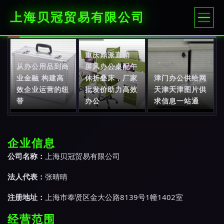
上海贝冠贸易有限公司
重庆鼎派直销
从办公用品到商
屏风办公桌配午
业金融 构建高
休折叠床，厂家
津门办公供给网
效企业运营的纽
批发价助力高效
天津天津图片供
带
办公
求信息一站通
企业信息
公司名称：
上海贝冠贸易有限公司
法人代表：
张晴晴
注册地址：
上海市奉贤区金大公路8139号1幢1402室
经营范围